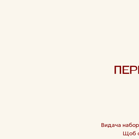
ПЕР
Видача наборі
Щоб о