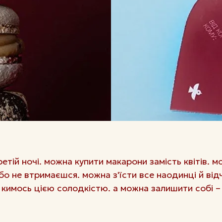
етій ночі. можна купити макарони замість квітів. м
о не втримаєшся. можна з'їсти все наодинці й від
 кимось цією солодкістю. а можна залишити собі – 