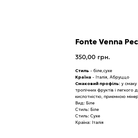
Fonte Venna Pec
350,00
грн.
Стиль
- біле,сухе
Країна
- Італія, Абруццо
Смаковий профіль
: у смак
тропічних фруктів і легкого
кислотністю, приємною мінер
Вид: Біле
Стиль: Біле
Стиль: Сухе
Країна: Італія