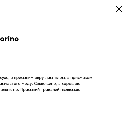
orino
у сухе, з приємним округлим тілом, з присмаком
 димчастого меду. Свіже вино, з хорошою
альністю. Приємний тривалий післясмак.