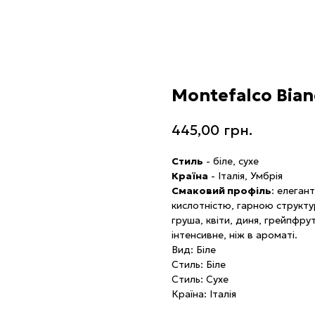
Montefalco Bian
445,00
грн.
Стиль
- біле, сухе
Країна
- Італія, Умбрія
Смаковий профіль
: елеган
кислотністю, гарною структ
груша, квіти, диня, грейпфру
інтенсивне, ніж в ароматі.
Вид: Біле
Стиль: Біле
Стиль: Сухе
Країна: Італія