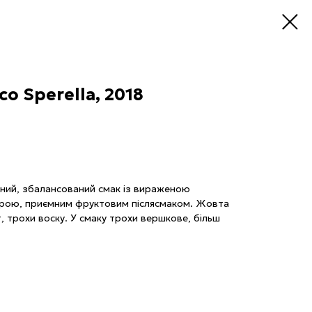
co Sperella, 2018
тний, збалансований смак із вираженою
урою, приємним фруктовим післясмаком. Жовта
т, трохи воску. У смаку трохи вершкове, більш