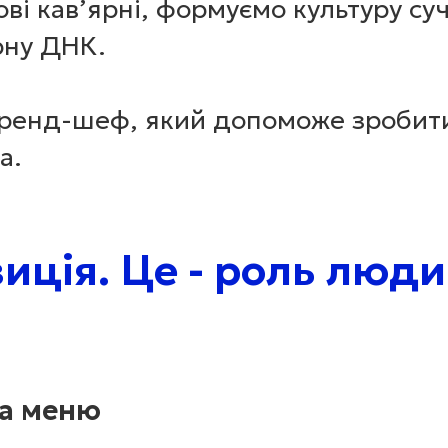
ві кав’ярні, формуємо культуру суч
рну ДНК.
 Бренд-шеф, який допоможе зробити
a.
иція. Це - роль люди
на меню