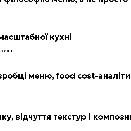
масштабної кухні
стика
робці меню, food cost-аналіти
і
ку, відчуття текстур і компози