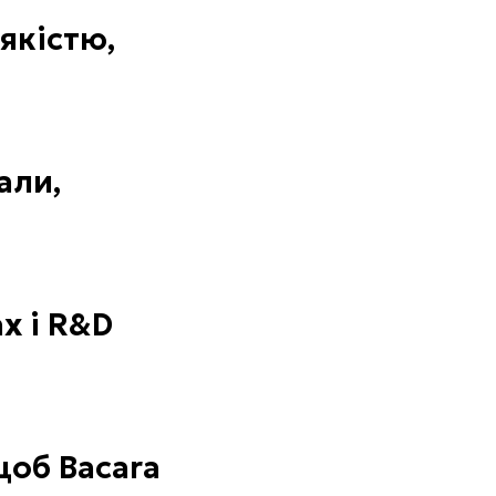
якістю,
али,
х і R&D
щоб Bacara