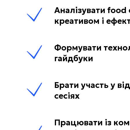
Аналізувати food 
креативом і ефек
Формувати техноло
гайдбуки
Брати участь у ві
сесіях
Працювати із ком