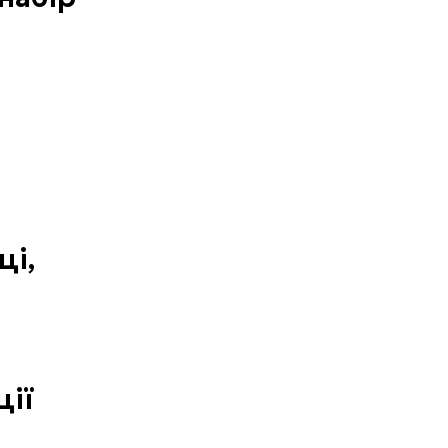
ці,
ції