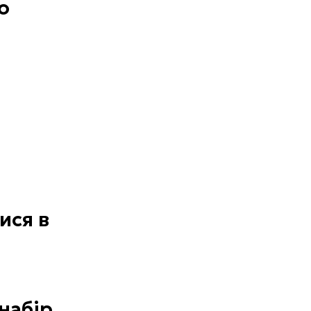
о
ися в
набір