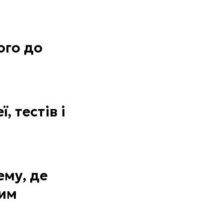
ого до
 тестів і
ему, де
ним