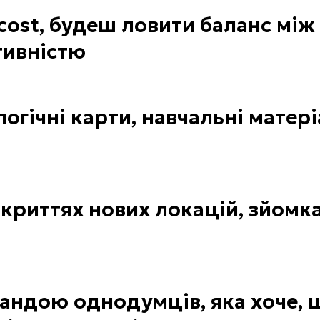
cost, будеш ловити баланс між 
тивністю
гічні карти, навчальні матері
дкриттях нових локацій, зйомка
андою однодумців, яка хоче, 