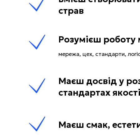
страв
Розумієш роботу 
мережа, цех, стандарти, логі
Маєш досвід у роз
стандартах якост
Маєш смак, естети