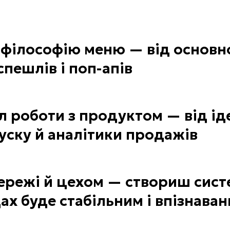
 філософію меню — від основн
спешлів і поп-апів
 роботи з продуктом — від ідеї,
пуску й аналітики продажів
ережі й цехом — створиш сист
дах буде стабільним і впізнава