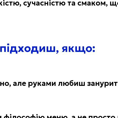
кістю, сучасністю та смаком, щ
 підходиш, якщо:
но, але руками любиш занурит
 філософію меню, а не просто 