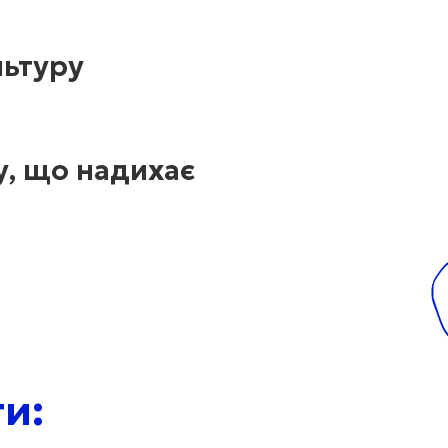
льтуру
у, що надихає
и: