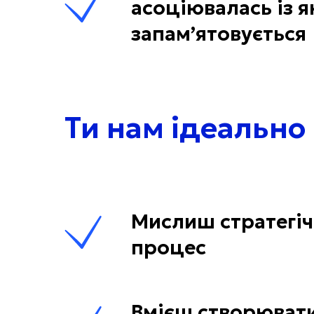
асоціювалась із я
запам’ятовується
Ти нам ідеально
Мислиш стратегіч
процес
Вмієш створювати