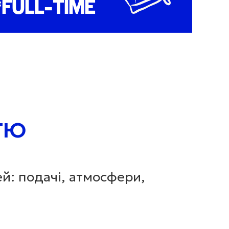
*FULL-TIME
СТЮ
ей: подачі, атмосфери,