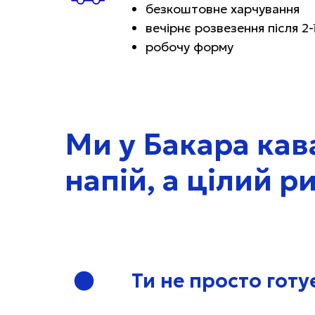
безкоштовне харчування
вечірнє розвезення після 2-
робочу форму
Ми у Бакара кав
напій, а цілий р
Ти не просто гот