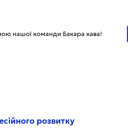
иною нашої команди Бакара кава!
сійного розвитку