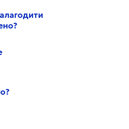
налагодити
ено?
е
го?