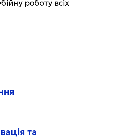
бійну роботу всіх
ення
вація та