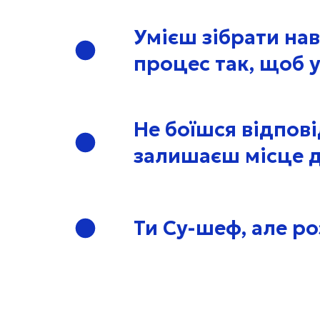
Умієш зібрати на
процес так, щоб 
Не боїшся відпов
залишаєш місце д
Ти Су-шеф, але р