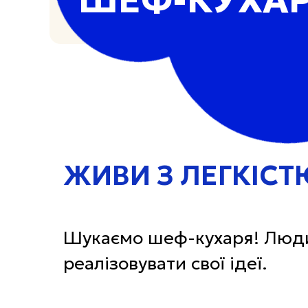
ЖИВИ З ЛЕГКІСТ
Шукаємо шеф-кухаря! Людин
реалізовувати свої ідеї.