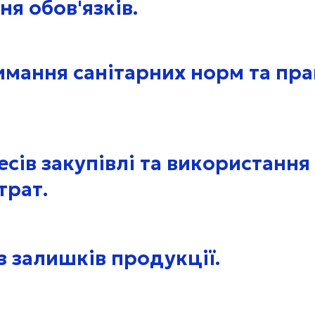
я обов'язків.
имання санітарних норм та пр
сів закупівлі та використання
рат.​
з залишків продукції.