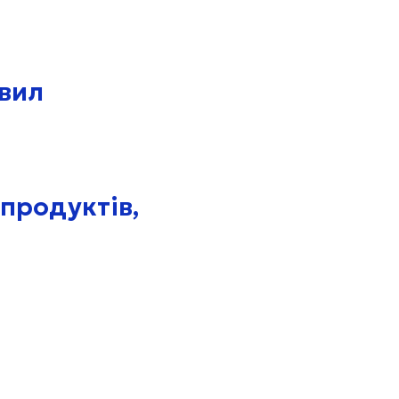
авил
 продуктів,