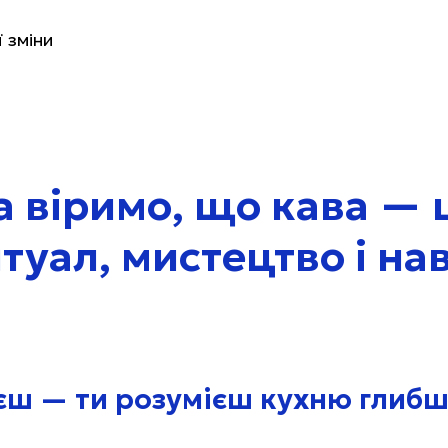
ї зміни
а віримо, що кава — 
итуал, мистецтво і на
уєш — ти розумієш кухню глибш