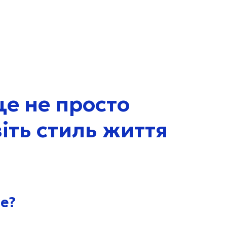
це не просто
віть стиль життя
е?