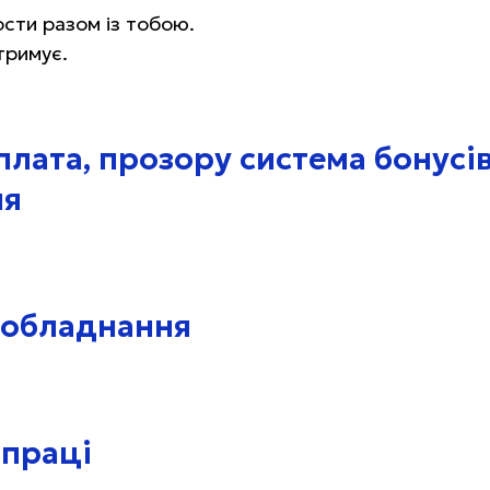
сти разом із тобою.
тримує.
плата, прозору система бонусів
ня
 обладнання
 праці