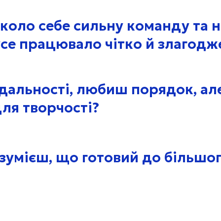
вколо себе сильну команду та 
усе працювало чітко й злагодж
ідальності, любиш порядок, ал
ля творчості?
озумієш, що готовий до більшо